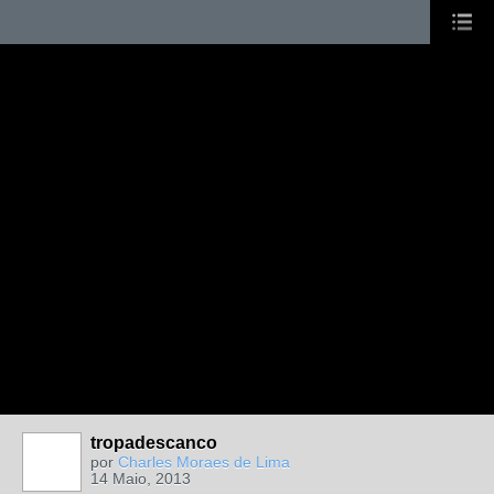
tropadescanco
por
Charles Moraes de Lima
14 Maio, 2013
MEMBRO DE
REDE