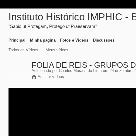
Instituto Histórico IMPHIC - 
"Sapio ut Protegam, Protego ut Praeservam"
Principal
Minha pagina
Fotos e Videos
Discussoes
Todos os Vídeos
Meus vídeos
FOLIA DE REIS - GRUPOS 
Adicionado por
Charles Moraes de Lima
em 24 dezembro 2
MEMBRO DE
Assistir vídeos
REDE