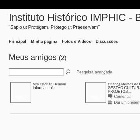
Instituto Histórico IMPHIC - 
"Sapio ut Protegam, Protego ut Praeservam"
Principal
Minha pagina
Fotos e Videos
Discussoes
Meus amigos
(2)
Pesquisa avançada
Mrs.Cherish Herman
Charles Moraes de 
Information's
GESTÃO CULTUR
PROJETOS,…
Comentar
MEMBRO DE
MEMBRO DE
REDE
REDE
Dar um presen