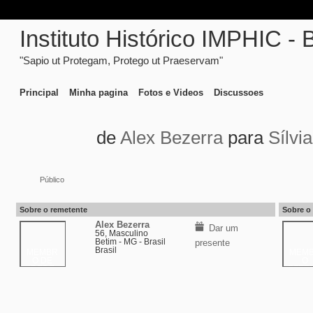
Instituto Histórico IMPHIC - 
"Sapio ut Protegam, Protego ut Praeservam"
Principal
Minha pagina
Fotos e Videos
Discussoes
de
Alex Bezerra
para
Sílvia
Público
Sobre o remetente
Sobre o 
Alex Bezerra
Dar um
56, Masculino
Betim - MG - Brasil
presente
Brasil
MEMBR
MEM
O DE
O
REDE
EFETI