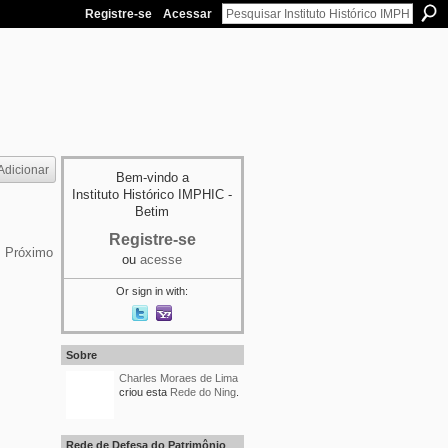
Registre-se
Acessar
Adicionar
Bem-vindo a
Instituto Histórico IMPHIC -
Betim
Registre-se
Próximo
ou
acesse
Or sign in with:
Sobre
Charles Moraes de Lima
criou esta
Rede do Ning
.
MEMBRO DE
REDE
Rede de Defesa do Patrimônio