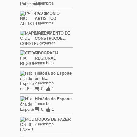
3 membros
PATRIMONIO
ARTISTICO
5 membros
MAPEAMENTO DE
CONSTRUCOE…
11 membros
GEOGRAFIA
REGIONAL
4 membros
Historia do Esporte
em B…
2 membros
0
1
História do Esporte
1 membro
0
1
MODOS DE FAZER
7 membros