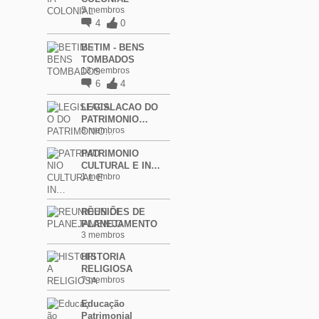
5 membros
4
0
BETIM - BENS
TOMBADOS
13 membros
6
4
LEGISLACAO DO
PATRIMONIO…
8 membros
PATRIMONIO
CULTURAL E IN…
1 membro
REUNIÕES DE
PLANEJAMENTO
3 membros
HISTORIA
RELIGIOSA
7 membros
Educação
Patrimonial