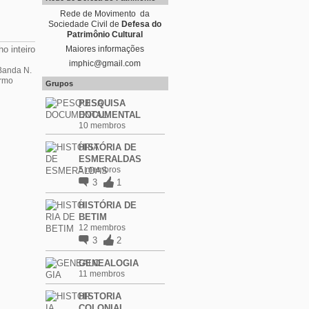
Rede de Movimento da
Sociedade Civil de
Defesa do
Patrimônio Cultural
o inteiro
Maiores informações
imphic@gmail.com
Banda N.
rmo
Grupos
PESQUISA
DOCUMENTAL
10 membros
HISTÓRIA DE
ESMERALDAS
5 membros
3
1
HISTÓRIA DE
BETIM
12 membros
3
2
GENEALOGIA
11 membros
HISTORIA
COLONIAL