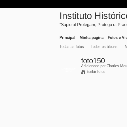
Instituto Histór
"Sapio ut Protegam, Protego ut Pra
Principal
Minha pagina
Fotos e Vi
Todas as fotos
Todos os álbuns
M
foto150
Adicionado por
Charles Mor
MEMBRO DE
Exibir fotos
REDE