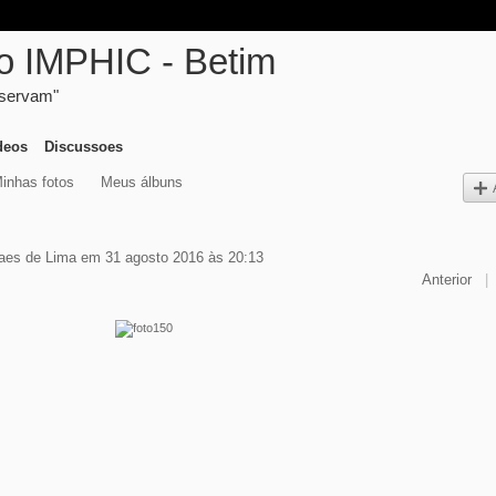
ico IMPHIC - Betim
eservam"
deos
Discussoes
inhas fotos
Meus álbuns
aes de Lima
em 31 agosto 2016 às 20:13
Anterior
|