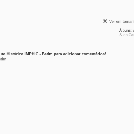
Ver em tamanh
Álbuns:
S. do Ca
to Histórico IMPHIC - Betim para adicionar comentários!
etim