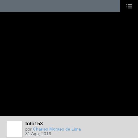
foto153
por
Charles Moraes de Lima
31 Ago, 2016
MEMBRO DE
REDE