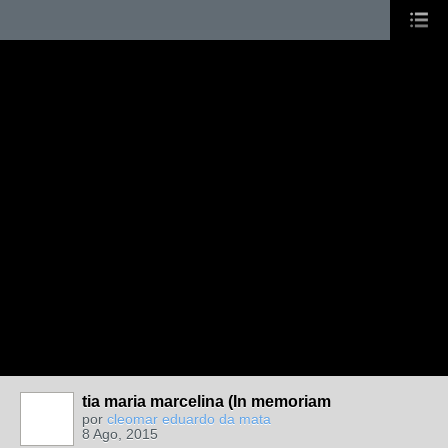
tia maria marcelina (In memoriam
por
cleomar eduardo da mata
8 Ago, 2015
MEMBRO DE
REDE