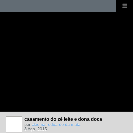
casamento do zé leite e dona doca
por
cleomar eduardo da mata
8 Ago, 2015
MEMBRO DE
REDE