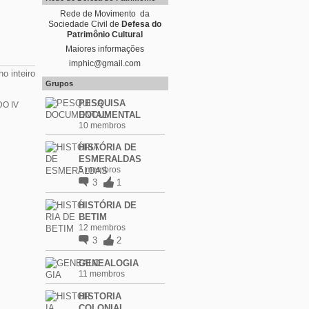
Rede de Movimento da
Sociedade Civil de
Defesa do
Patrimônio Cultural
Maiores informações
imphic@gmail.com
o inteiro
Grupos
PESQUISA
O IV
DOCUMENTAL
10 membros
HISTÓRIA DE
ESMERALDAS
5 membros
3
1
HISTÓRIA DE
BETIM
12 membros
3
2
GENEALOGIA
11 membros
HISTORIA
COLONIAL