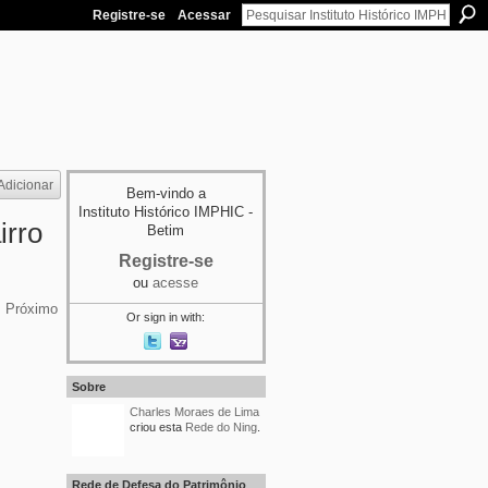
Registre-se
Acessar
Adicionar
Bem-vindo a
Instituto Histórico IMPHIC -
irro
Betim
Registre-se
ou
acesse
Próximo
Or sign in with:
Sobre
Charles Moraes de Lima
criou esta
Rede do Ning
.
MEMBRO DE
REDE
Rede de Defesa do Patrimônio