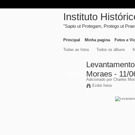
Instituto Histór
"Sapio ut Protegam, Protego ut Pra
Principal
Minha pagina
Fotos e Vi
Todas as fotos
Todos os álbuns
M
Levantamento 
Moraes - 11/0
MEMBRO DE
REDE
Adicionado por
Charles Mor
Exibir fotos