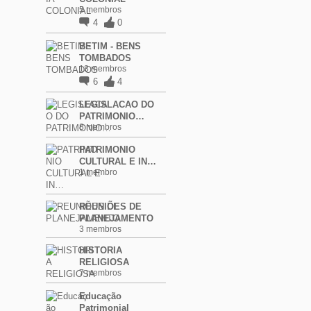
5 membros
4
0
BETIM - BENS
TOMBADOS
13 membros
6
4
LEGISLACAO DO
PATRIMONIO…
8 membros
PATRIMONIO
CULTURAL E IN…
1 membro
REUNIÕES DE
PLANEJAMENTO
3 membros
HISTORIA
RELIGIOSA
7 membros
Educação
Patrimonial