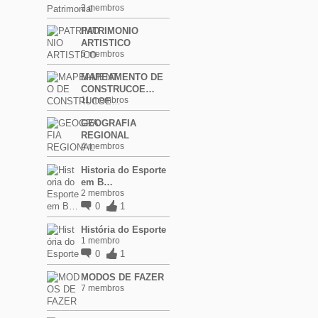
3 membros
PATRIMONIO
ARTISTICO
5 membros
MAPEAMENTO DE
CONSTRUCOE…
11 membros
GEOGRAFIA
REGIONAL
4 membros
Historia do Esporte
em B…
2 membros
0
1
História do Esporte
1 membro
0
1
MODOS DE FAZER
7 membros